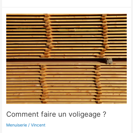
Comment
faire
un
voligeage
?
Comment faire un voligeage ?
Menuiserie
/
Vincent